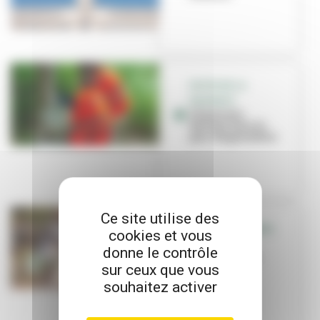
FAITES DE LA
PROPRETÉ
Chasse aux
déchets dans le
parc Hugentobler
Ce site utilise des
DÉPÔTS SAUVAGES
cookies et vous
D'ORDURES
donne le contrôle
Villeurbanne
sur ceux que vous
durcit les
sanctions
souhaitez activer