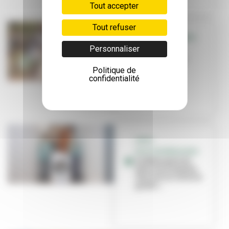
Tout accepter
Tout refuser
DÉPÔTS SAUVAGES
Personnaliser
D'ORDURES
Villeurbanne
durcit les
Politique de
sanctions
confidentialité
GROS
ÉLECTROMÉNAGERS
La Métropole de
Lyon et ecosystem
lancent la collecte
gratui...