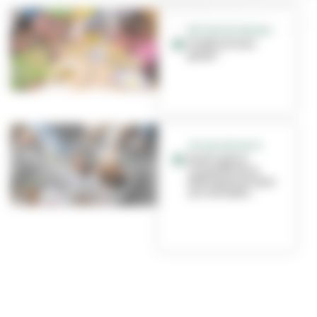
RETOUR EN IMAGES
À table et sans
gaspi !
TRI DES DÉCHETS
Participez à
l'enquête de la
Métropole de Lyon
sur vos habit...