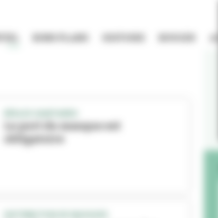
TIEL
BONS PLANS
HISTOIRE
BOUGER
A
RÈGLES SANITAIRES
Le port du masque est
obligatoire
DISTRIBUTION DE MASQUES