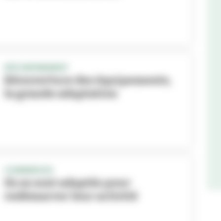
DÉCONFINEMENT
Réouverture des équipements,
la grande adaptation
COMMERCES
Ils se sont adaptés pour
redémarrer leur activité