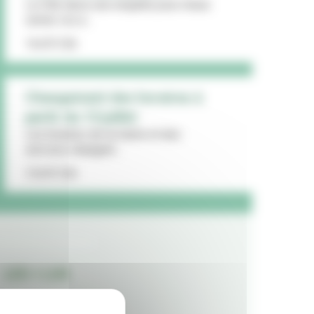
La Ville lance une enquête pour mieux
cerner vos a...
16/07/26
Changement des horaires à
partir du 13 juillet
Les horaires de la mairie et des
services changent...
15/07/26
LES + LUS