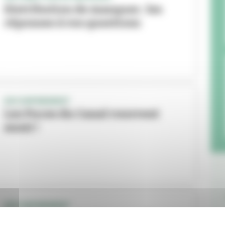
Distribution de masques : les
réponses à vos questions
DECONFINEMENT
Les Puces du Canal rouvrent
aussi !
DÉCONFINEMENT
Quelle organisation pour les