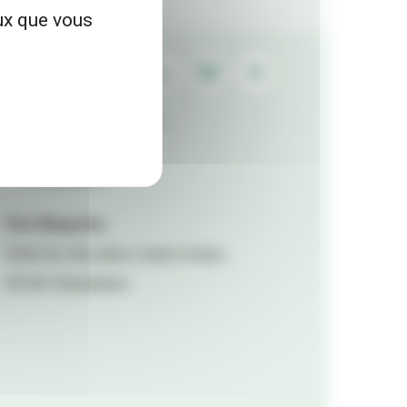
eux que vous
Contactez la rédaction
Mentions légales
Accessibilité
Viva Magazine
Hôtel de ville, place Lazare Goujon,
69100 Villeurbanne