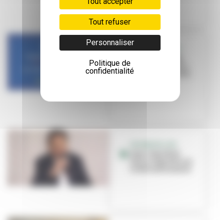
Tout accepter
Tout refuser
Personnaliser
DÉCONFINEMENT
Ecole, masques,
Politique de
services publics...
confidentialité
les réponses à vos
quest...
FACEBOOK LIVE
Jean-Paul Bret
vous a répondu sur
le déconfinement