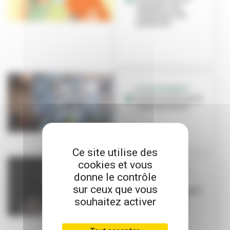
masques : les
réponses à vos
questions
DECONFINEMENT
Les Puces du Canal
rouvrent aussi !
Ce site utilise des
cookies et vous
DÉCONFINEMENT
donne le contrôle
Quelle
sur ceux que vous
organisation pour
les services et
souhaitez activer
équipements
publics...