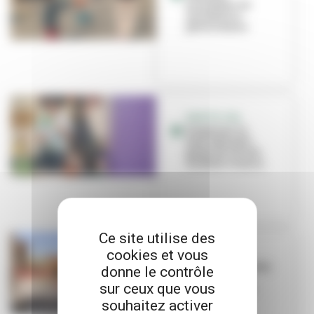
animateur ou
animatrice
périscolaire
GRATTE-CIEL
Gaspinou, la
mascotte anti-
gaspi de l’école
Anatole-France
Ce site utilise des
cookies et vous
EN PROJET
La rénovation des
donne le contrôle
maternelles
sur ceux que vous
Alice-Ball est
lancée
souhaitez activer