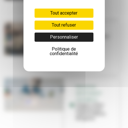
Tout accepter
Tout refuser
ÉDUCATION
Savoir accueillir
Personnaliser
les élèves en
situation de
Politique de
handicap
confidentialité
ÉDUCATION
ARTISTIQUE ET
CULTURELLE
Couper, coller,
s’amuser avec
l’autrice Marie
Mirgaine