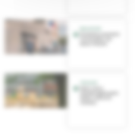
ÉDUCATION
Première rentrée à
l'école Niki-de-
Saint-Phalle
TRAVAUX
Deux cours
réaménagées pour
lutter contre la
chaleur