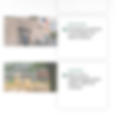
ÉDUCATION
Première rentrée à
l'école Niki-de-
Saint-Phalle
TRAVAUX
Deux cours
réaménagées pour
lutter contre la
chaleur