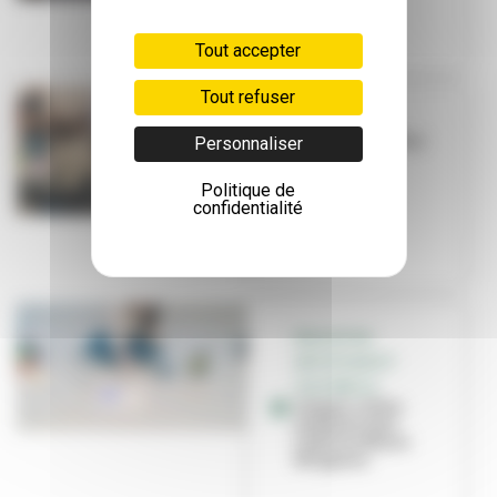
Tout accepter
Tout refuser
ÉDUCATION
Savoir accueillir
Personnaliser
les élèves en
situation de
Politique de
handicap
confidentialité
ÉDUCATION
ARTISTIQUE ET
CULTURELLE
Couper, coller,
s’amuser avec
l’autrice Marie
Mirgaine