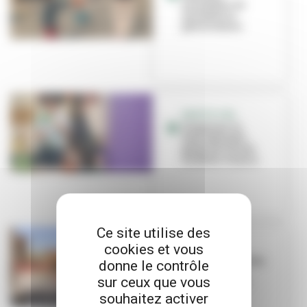
animateur ou
animatrice
périscolaire
GRATTE-CIEL
Gaspinou, la
mascotte anti-
gaspi de l’école
Anatole-France
Ce site utilise des
cookies et vous
EN PROJET
La rénovation des
donne le contrôle
maternelles
sur ceux que vous
Alice-Ball est
lancée
souhaitez activer