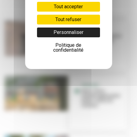
Tout accepter
Tout refuser
ÉDUCATION
Personnaliser
Première rentrée à
l'école Niki-de-
Politique de
Saint-Phalle
confidentialité
TRAVAUX
Deux cours
réaménagées pour
lutter contre la
chaleur