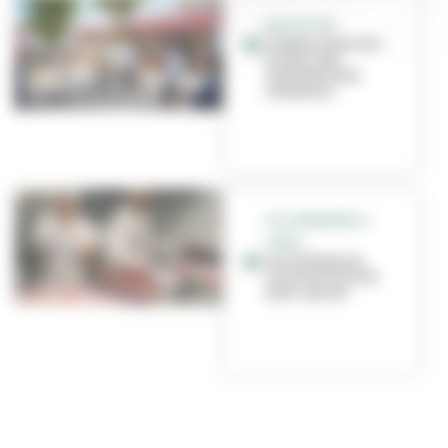
EDUCATION
Travaux dans les
écoles : des
nouvelles des
chantiers
VILLEURBANNE À
TABLE
Les enfants en
cuisine à l’école
Jean-Jaurès