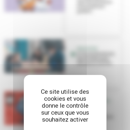
marché artisanal
et animations
gratuit...
EDUCATION
À l’école Berthelot,
des dictées pour
découvrir la ville
Ce site utilise des
cookies et vous
VILLEURBANNE ALL
donne le contrôle
STAR
sur ceux que vous
Le basket
villeurbannais en
souhaitez activer
fête