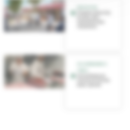
EDUCATION
Travaux dans les
écoles : des
nouvelles des
chantiers
VILLEURBANNE À
TABLE
Les enfants en
cuisine à l’école
Jean-Jaurès