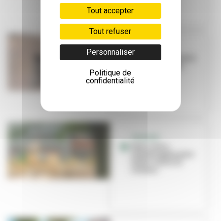
Tout accepter
Tout refuser
ÉDUCATION
Personnaliser
Première rentrée à
l'école Niki-de-
Politique de
Saint-Phalle
confidentialité
TRAVAUX
Deux cours
réaménagées pour
lutter contre la
chaleur