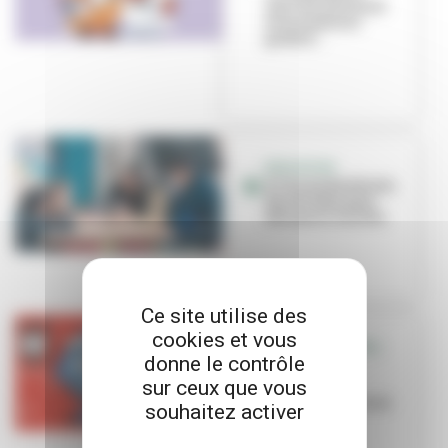
marché artisanal
et animations
gratuit...
EDUCATION
À l’école Berthelot,
des dictées pour
découvrir la ville
Ce site utilise des
cookies et vous
VILLEURBANNE ALL
donne le contrôle
STAR
sur ceux que vous
Le basket
villeurbannais en
souhaitez activer
fête