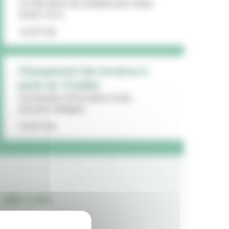
La Ville lance une enquête pour mieux
cerner vos a...
16/07/26
Changement des horaires à
partir du 13 juillet
Les horaires de la mairie et des
services changent...
15/07/26
LES + LUS