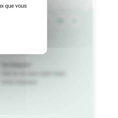
eux que vous
Contactez la rédaction
Mentions légales
Accessibilité
Viva Magazine
Hôtel de ville, place Lazare Goujon,
69100 Villeurbanne