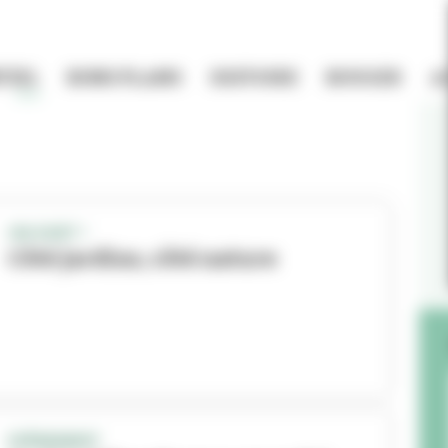
TIEL
BONS PLANS
HISTOIRE
BOUGER
A
ON SORT !
Côté jardins, côté nature
EVÈNEMENT