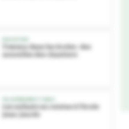
EDUCATION
Travaux dans les écoles : des
nouvelles des chantiers
VILLEURBANNE À TABLE
Les enfants en cuisine à l’école
Jean-Jaurès