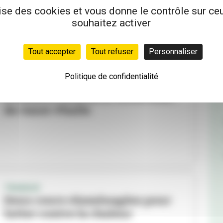
lise des cookies et vous donne le contrôle sur c
souhaitez activer
Tout accepter
Tout refuser
Personnaliser
Politique de confidentialité
ÉDUCATION
Première rentrée à l'école Niki-
de-Saint-Phalle
TRAVAUX
Deux cours réaménagées pour
lutter contre la chaleur