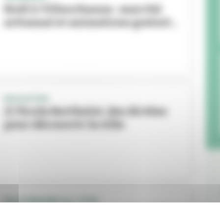
Noël à Villeurbanne : marché
artisanal et animations gratuit...
EDUCATION
À l’école Berthelot, des dictées
pour découvrir la ville
VILLEURBANNE ALL STAR
Le basket villeurbannais en fête