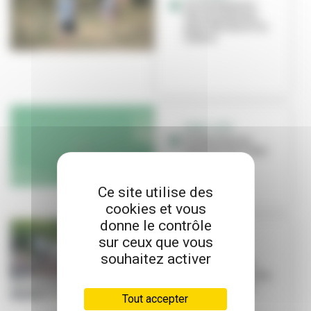
Anim’Feyssine :
des animations
pour découvrir la
nature
VIVEZ L'ÉTÉ
Villeurbanne
s'anime tout l'été !
Ce site utilise des
cookies et vous
donne le contrôle
sur ceux que vous
ÉVÉNEMENT
Les Invites
souhaitez activer
arrivent ! Voici
comment circuler
pendant le fes...
Tout accepter