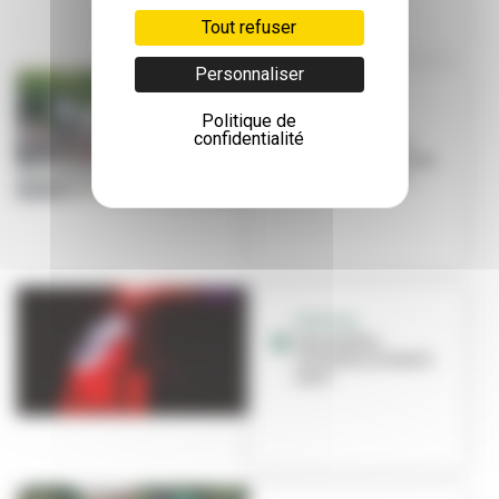
Tout refuser
Personnaliser
ÉVÉNEMENT
Politique de
Les Invites
confidentialité
arrivent ! Voici
comment circuler
pendant le fes...
FESTIVAL
Les Invites :
circulez, y'a tout à
voir !