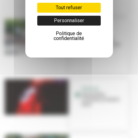
Tout refuser
Personnaliser
ÉVÉNEMENT
Politique de
Les Invites
confidentialité
arrivent ! Voici
comment circuler
pendant le fes...
FESTIVAL
Les Invites :
circulez, y'a tout à
voir !