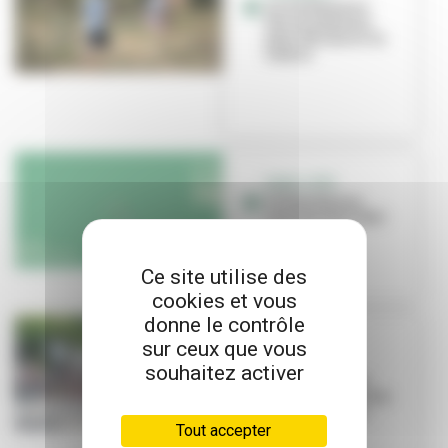
Anim’Feyssine :
des animations
pour découvrir la
nature
VIVEZ L'ÉTÉ
Villeurbanne
s'anime tout l'été !
Ce site utilise des
cookies et vous
donne le contrôle
sur ceux que vous
ÉVÉNEMENT
Les Invites
souhaitez activer
arrivent ! Voici
comment circuler
pendant le fes...
Tout accepter