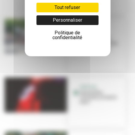
Tout refuser
Personnaliser
ÉVÉNEMENT
Politique de
Les Invites
confidentialité
arrivent ! Voici
comment circuler
pendant le fes...
FESTIVAL
Les Invites :
circulez, y'a tout à
voir !