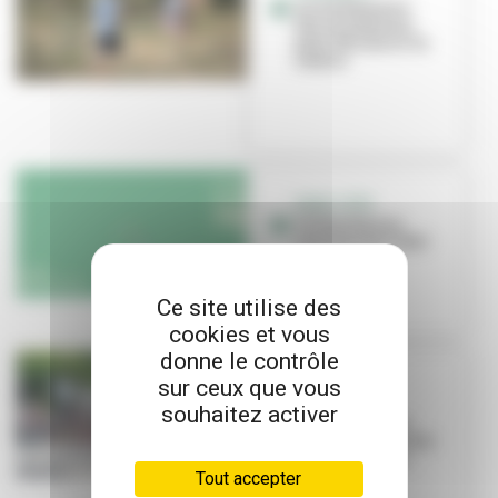
Anim’Feyssine :
des animations
pour découvrir la
nature
VIVEZ L'ÉTÉ
Villeurbanne
s'anime tout l'été !
Ce site utilise des
cookies et vous
donne le contrôle
sur ceux que vous
ÉVÉNEMENT
Les Invites
souhaitez activer
arrivent ! Voici
comment circuler
pendant le fes...
Tout accepter