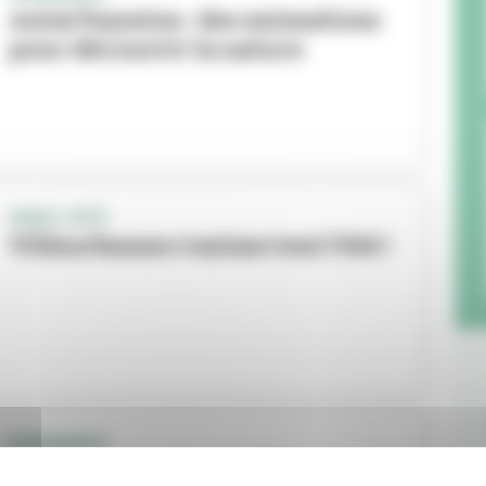
Anim’Feyssine : des animations
pour découvrir la nature
VIVEZ L'ÉTÉ
Villeurbanne s'anime tout l'été !
ÉVÉNEMENT
Les Invites arrivent ! Voici