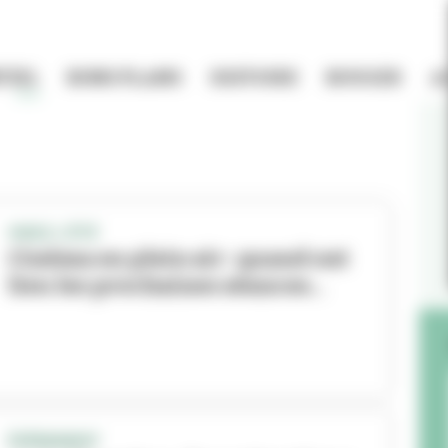
TIEL
BONS PLANS
HISTOIRE
BOUGER
A
VIVEZ L'ÉTÉ
Cinéma en plein air : quand ont
lieu les prochaines séances...
ÉVÉNEMENT