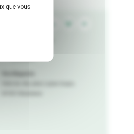
eux que vous
Contactez la rédaction
Mentions légales
Accessibilité
Viva Magazine
Hôtel de ville, place Lazare Goujon,
69100 Villeurbanne