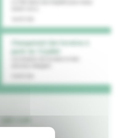
La Ville lance une enquête pour mieux
cerner vos a...
16/07/26
Changement des horaires à
partir du 13 juillet
Les horaires de la mairie et des
services changent...
15/07/26
LES + LUS