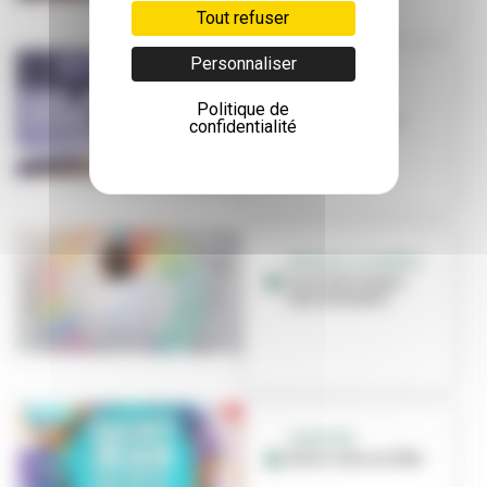
Tout refuser
Personnaliser
NOËL
C'est Noël à
Politique de
Villeurbanne !
confidentialité
FÊTE DE LA SCIENCE
La science pour
tous et toutes !
QUARTIER
Saint-Jean en fête