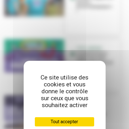
forme «
Bross’Olympique »
!
CÔTÉ JARDINS
Le festival de la
nature en ville
revient du 23 au 29
avril
Ce site utilise des
cookies et vous
donne le contrôle
sur ceux que vous
souhaitez activer
NOËL
C'est Noël à
Villeurbanne !
Tout accepter