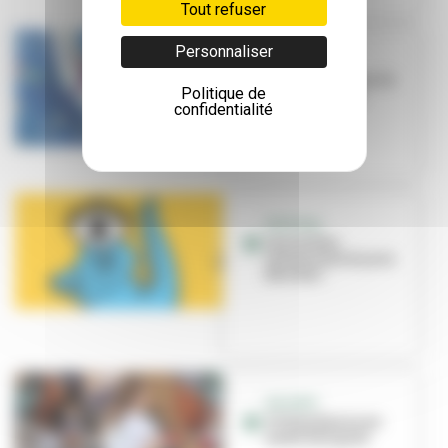
Tout refuser
Personnaliser
CINÉMA
À Villeurbanne, le
Politique de
court toujours
confidentialité
FESTIVAL
Les Invites
reviennent et ça va
être fou !
ON SORT
Villeurbanne en
mode feel good