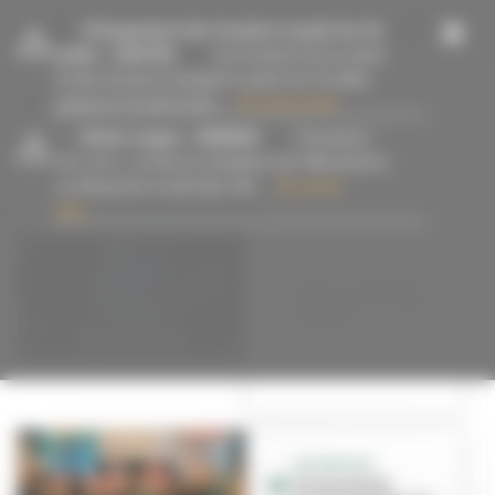
Panneau de gestion des cookies
-
Changement des horaires à partir du 13
juillet
- 15/07/26
Les horaires de la mairie
et des services changent à partir du 13 juillet
jusqu’au 23 août inclus....
En savoir plus
-
Alerte orages
- 09/08/26
Fermeture
#Festival
des parcs, jardins et cimetières de Villeurbanne
ce dimanche 9 août dès 14h....
En savoir
plus
24 HEURES DE L’INSA
Week-end de fête
gratuite et de sport
à la Doua
LES INVITES
Grosse fiesta