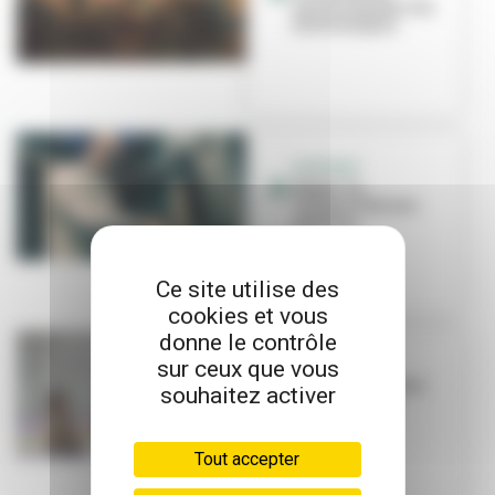
annoncée pour les
19, 20 et 21 juin
PORTRAIT
Shyko : la
VilleurVibe aux
platines
Ce site utilise des
cookies et vous
donne le contrôle
sur ceux que vous
LA PAUZE
Nous remportons
souhaitez activer
le grand prix
Expresso !
Tout accepter