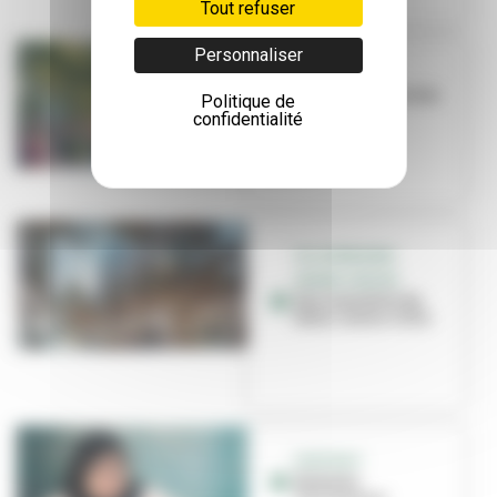
Tout refuser
Personnaliser
EN PROJET
Les commerces des
Politique de
Gratte-Ciel
confidentialité
VILLEURBANNE
GRAND CENTRE
Des nouvelles du
futur centre-ville
PORTRAIT
Madame