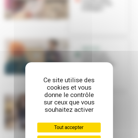
rouge pour les
fromages !
SERVICES
L'Essenciel :
conciergerie
multifonctions
Ce site utilise des
cookies et vous
donne le contrôle
sur ceux que vous
BON PLAN
souhaitez activer
Tourbillon de
saveurs aux
Gratte-Ciel
Tout accepter