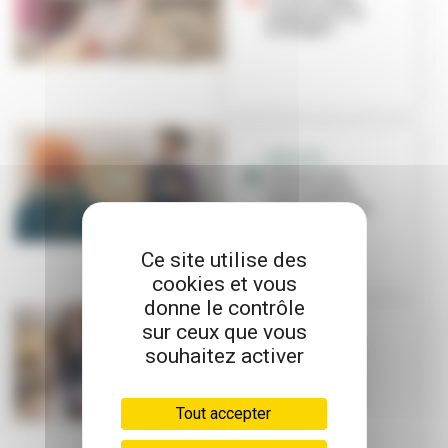
rouge pour les
fromages !
SERVICES
L'Essenciel :
conciergerie
multifonctions
Ce site utilise des
cookies et vous
donne le contrôle
sur ceux que vous
BON PLAN
souhaitez activer
Tourbillon de
saveurs aux
Gratte-Ciel
Tout accepter