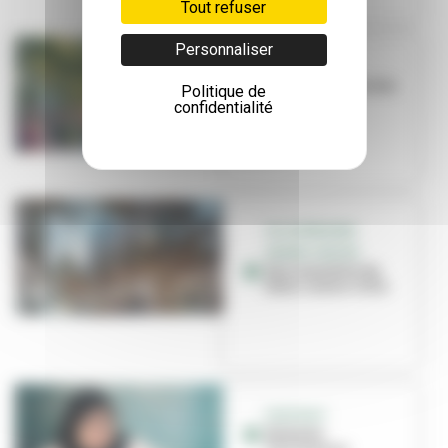
Tout refuser
Personnaliser
EN PROJET
Les commerces des
Politique de
Gratte-Ciel
confidentialité
VILLEURBANNE
GRAND CENTRE
Des nouvelles du
futur centre-ville
PORTRAIT
Madame