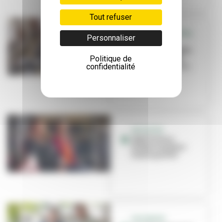
Tout refuser
CONSEIL MUNICIPAL
Personnaliser
Réussite
éducative, impôts
Politique de
locaux et accès
confidentialité
pour tous aux loi...
INITIATIVE
IREP'Scènes :
théâtre amateur
haute qualité
VACANCES