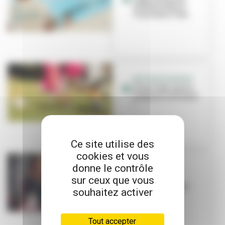
enfants à être à
l’aise dans l’eau
RETOUR EN IMAGES
Vivez l'été : pas le
temps de s'ennuyer
!
Ce site utilise des
cookies et vous
donne le contrôle
INITIATIVE
IREP'Scènes :
sur ceux que vous
théâtre amateur
souhaitez activer
haute qualité
Tout accepter