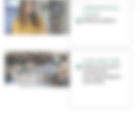
L’IMAGINATION AU
POUVOIR
Nathalie Batail
LYCÉE MARIE-CURIE
Total succès pour
la venue de
l’écrivain Miguel
Bonnefoy !