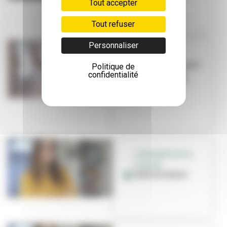
Tout accepter
Tout refuser
Personnaliser
COLOR LIFE
L'exposition haute
Politique de
en couleur des
confidentialité
élèves du lycée
Magenta
L’IMAGINATION AU
POUVOIR
Nathalie Batail