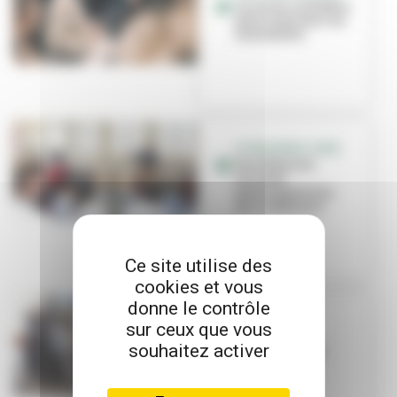
Au lycée, le théâtre
pour exprimer ses
sentiments
LYCÉE MARIE-CURIE
Des élèves de
seconde
participent à un
prix littéraire
Ce site utilise des
cookies et vous
donne le contrôle
CULTURE
sur ceux que vous
Le lycée
souhaitez activer
professionnel
Magenta ose
l’opéra !