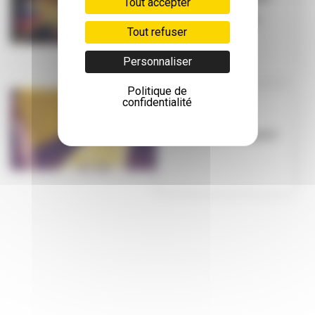
Tout accepter
ce weekend à
Villeurbanne ?
Tout refuser
Personnaliser
Politique de
confidentialité
GRAFFITI
Mix City : 13e
édition, c’est parti !