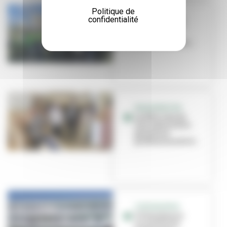
Politique de
Nounou, Nany,
confidentialité
Tatie… et vous :
retour sur la
matinée des ass...
INAUGURATION
Le Pôle, lieu de
rencontre entre
parents et
professionnels d...
CORONAVIRUS
Villeurbanne
accueille les