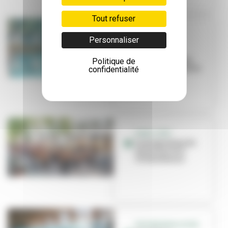
Tout refuser
EN PROJET
Personnaliser
Rénovation
annoncée au
centre nautique
Politique de
Étienne-Gagnaire
confidentialité
VIVEZ L'ÉTÉ
Le programme de
vos vacances à
Villeurbanne
PISCINE BOULLOCHE