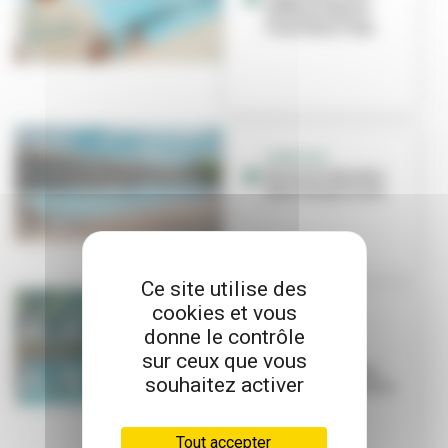
enfants à être à
l’aise dans l’eau
CANICULE
Horaires étendus
dans les piscines
Ce site utilise des
cookies et vous
EN PROJET
donne le contrôle
Rénovation
annoncée au
sur ceux que vous
centre nautique
souhaitez activer
Étienne-Gagnaire
Tout accepter