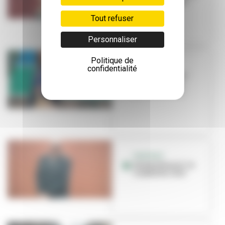
CCO La Rayonne
Tout refuser
Personnaliser
Politique de
PORTRAIT
confidentialité
Isabelle Reiher
nous ouvre les
portes de l'IAC
PORTRAIT
Jérémy Biasiol : le
combat du chef