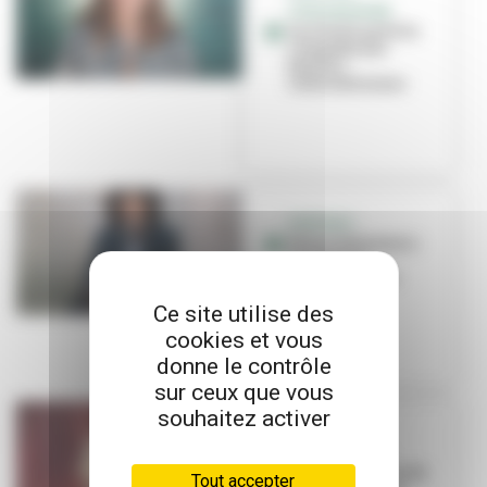
SYNCHRONISÉE
Lucile Picard à la
conquête des
bassins
internationaux
PORTRAIT
Pierre Salzmann-
Crochet, le
speaker fou de
l'Asvel
Ce site utilise des
cookies et vous
donne le contrôle
sur ceux que vous
souhaitez activer
PORTRAIT
Laura Courbe
prend les rênes du
Tout accepter