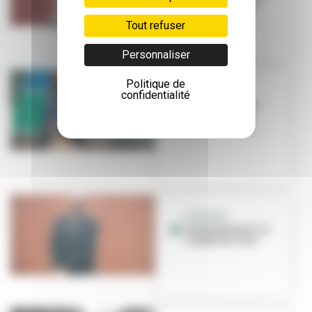
CCO La Rayonne
Tout refuser
Personnaliser
Politique de
PORTRAIT
confidentialité
Isabelle Reiher
nous ouvre les
portes de l'IAC
PORTRAIT
Jérémy Biasiol : le
combat du chef