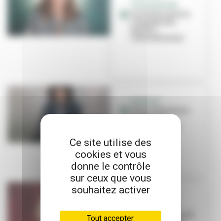
SYNCHRONISÉE
Lucile Picard à la
conquête des
bassins
internationaux
PORTRAIT
Pierre Salzmann-
Crochet, le
speaker fou de
l'Asvel
Ce site utilise des
cookies et vous
donne le contrôle
sur ceux que vous
souhaitez activer
PORTRAIT
Laura Courbe
prend les rênes du
Tout accepter