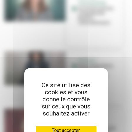
SYNCHRONISÉE
Lucile Picard à la
conquête des
bassins
internationaux
PORTRAIT
Pierre Salzmann-
Crochet, le
speaker fou de
l'Asvel
Ce site utilise des
cookies et vous
donne le contrôle
sur ceux que vous
souhaitez activer
PORTRAIT
Laura Courbe
prend les rênes du
Tout accepter