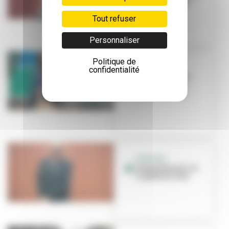
CCO La Rayonne
Tout refuser
Personnaliser
Politique de
PORTRAIT
confidentialité
Isabelle Reiher
nous ouvre les
portes de l'IAC
PORTRAIT
Jérémy Biasiol : le
combat du chef