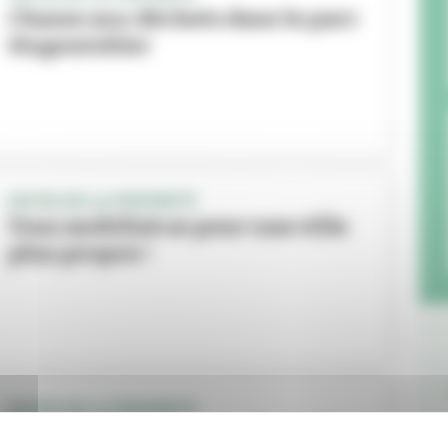
Chasse aux déchets dans le parc
Hugentobler
FAITES DE LA PROPRETÉ
Tous mobilisé.es pour une ville
plus propre !
FAITES DE LA PROPRETÉ
Grand nettoyage : tout le monde