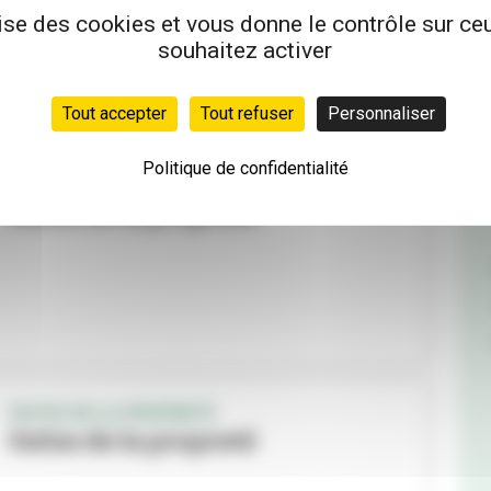
s'y met !
lise des cookies et vous donne le contrôle sur c
souhaitez activer
Tout accepter
Tout refuser
Personnaliser
Politique de confidentialité
ENVIRONNEMENT
Faites de la propreté
FAITES DE LA PROPRETÉ
Faites de la propreté