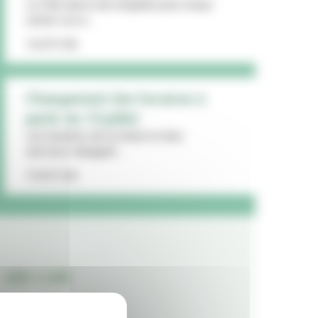
La Ville lance une enquête pour mieux
cerner vos a...
16/07/26
Changement des horaires à
partir du 13 juillet
Les horaires de la mairie et des
services changent...
15/07/26
LES + LUS