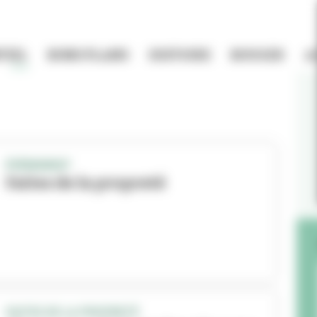
TIEL
BONS PLANS
HISTOIRE
BOUGER
A
ÉVÉNEMENT
Faites de la propreté
FAITES DE LA PROPRETÉ