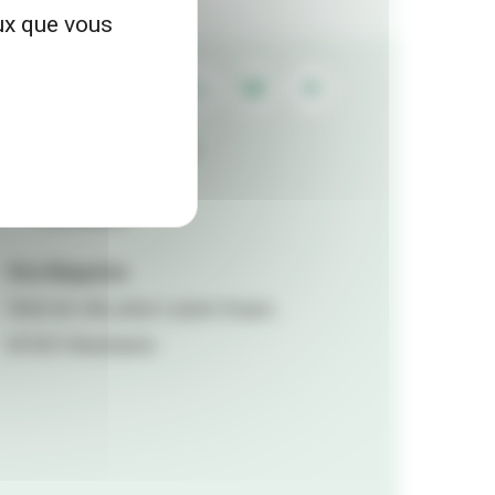
eux que vous
Contactez la rédaction
Mentions légales
Accessibilité
Viva Magazine
Hôtel de ville, place Lazare Goujon,
69100 Villeurbanne