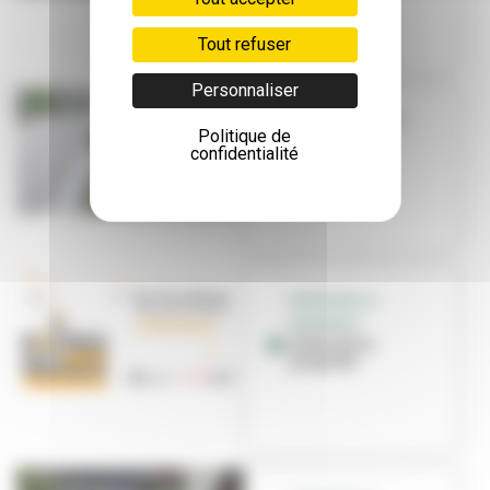
Tout refuser
Personnaliser
ENVIRONNEMENT
Politique de
Faites de la
confidentialité
propreté
FAITES DE LA
PROPRETÉ
Faites de la
propreté