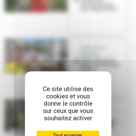
déchets dans le
parc Hugentobler
FAITES DE LA
PROPRETÉ
Tous mobilisé.es
pour une ville plus
propre !
Ce site utilise des
cookies et vous
donne le contrôle
FAITES DE LA
sur ceux que vous
PROPRETÉ
souhaitez activer
Grand nettoyage :
tout le monde s'y
met !
Tout accepter