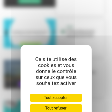
QUIZ
Villeurbanne et
ses œuvres d'art
Ce site utilise des
cookies et vous
QUIZ
donne le contrôle
Villeurbanne en
musique
sur ceux que vous
souhaitez activer
Tout accepter
Tout refuser
QUIZ