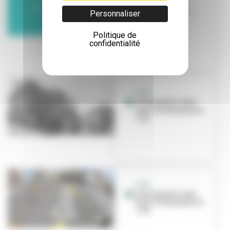
Les bonnes
pratiques pour
Personnaliser
économiser
l'énergie
Politique de
confidentialité
QUIZ
Connaissez-vous
bien Villeurbanne
? #2
QUIZ
Connaissez-vous
bien Villeurbanne
? #4