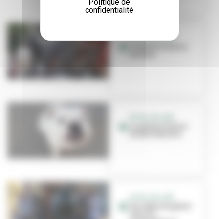
Politique de
confidentialité
ROYAL DE LUXE
La petite histoire
du Xolo
ROYAL DE LUXE
La petite histoire
du Bull Machin
ROYAL DE LUXE
Une fable de géant
s’écrit à