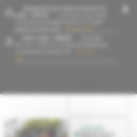
Panneau de gestion des cookies
-
Changement des horaires à partir du 13
juillet
- 15/07/26
Les horaires de la mairie
et des services changent à partir du 13 juillet
jusqu’au 23 août inclus....
En savoir plus
-
Alerte orages
- 09/08/26
Fermeture
#RoyalDeLuxe
des parcs, jardins et cimetières de Villeurbanne
ce dimanche 9 août dès 14h....
En savoir
plus
ROYAL DE LUXE
Les chiens géants
débarquent en
ville !
DIAPORAMA
Royal de Luxe : 3