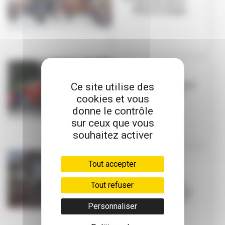
jours de course
folle en images
ROYAL DE LUXE
Ce site utilise des
Les chiens géants
à l'assaut de la
cookies et vous
ville
donne le contrôle
sur ceux que vous
souhaitez activer
Tout accepter
ROYAL DE LUXE
Quelles
restrictions de
Tout refuser
circulation et de
stationnement ?
Personnaliser