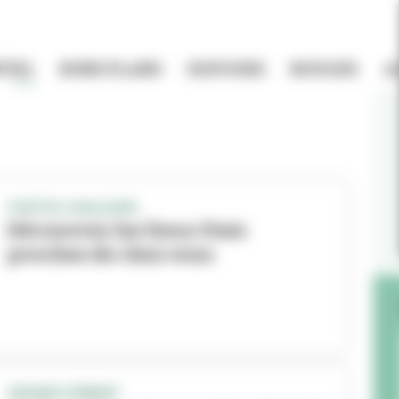
TIEL
BONS PLANS
HISTOIRE
BOUGER
A
FORTES CHALEURS
Découvrez les lieux frais
proches de chez vous
GRANDCLÉMENT