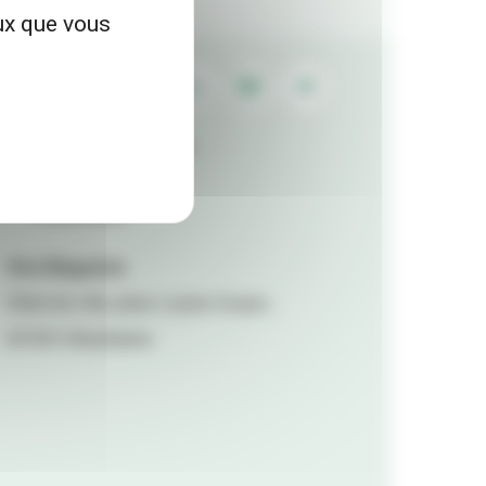
eux que vous
Contactez la rédaction
Mentions légales
Accessibilité
Viva Magazine
Hôtel de ville, place Lazare Goujon,
69100 Villeurbanne