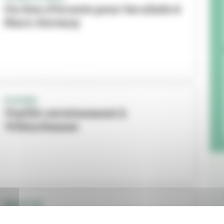
Un lieu d'écoute pour les aînés à
Marx-Dormoy
DOSSIER
Vieillir sereinement à
Villeurbanne
INITIATIVE
Papy Mamy Happy : solidarité