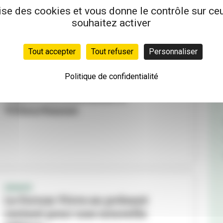
intergénérationnelle avec
lise des cookies et vous donne le contrôle sur c
Amaël...
souhaitez activer
Tout accepter
Tout refuser
Personnaliser
Politique de confidentialité
DOSSIER
Vieillir sereinement à
Villeurbanne
SENIOR
Le Forum Vivre au présent
revient pour une nouvelle