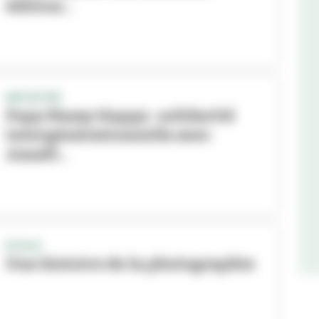
édition...
INITIATIVE
Papy Mamy Happy : solidarité
intergénérationnelle avec
Amaël...
ECOLE
Une histoire de la photographie