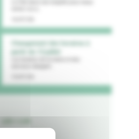
La Ville lance une enquête pour mieux
cerner vos a...
16/07/26
Changement des horaires à
partir du 13 juillet
Les horaires de la mairie et des
services changent...
15/07/26
LES + LUS