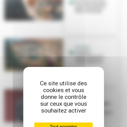
Un lieu d'écoute
pour les aînés à
Marx-Dormoy
DOSSIER
Vieillir
sereinement à
Villeurbanne
Ce site utilise des
cookies et vous
donne le contrôle
INITIATIVE
sur ceux que vous
Papy Mamy Happy :
solidarité
souhaitez activer
intergénérationnelle
avec Amaël...
Tout accepter