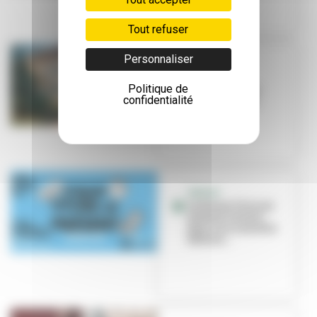
Tout refuser
Personnaliser
DOSSIER
Vieillir
Politique de
sereinement à
confidentialité
Villeurbanne
SENIOR
Le Forum Vivre au
présent revient
pour une nouvelle
édition...