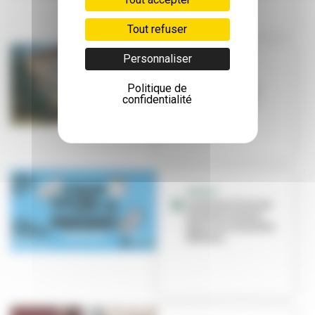
Tout refuser
Personnaliser
DOSSIER
Vieillir
Politique de
sereinement à
confidentialité
Villeurbanne
SENIOR
Le Forum Vivre au
présent revient
pour une nouvelle
édition...