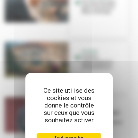
Un lieu d'écoute
pour les aînés à
Marx-Dormoy
DOSSIER
Vieillir
sereinement à
Villeurbanne
Ce site utilise des
cookies et vous
donne le contrôle
INITIATIVE
sur ceux que vous
Papy Mamy Happy :
solidarité
souhaitez activer
intergénérationnelle
avec Amaël...
Tout accepter