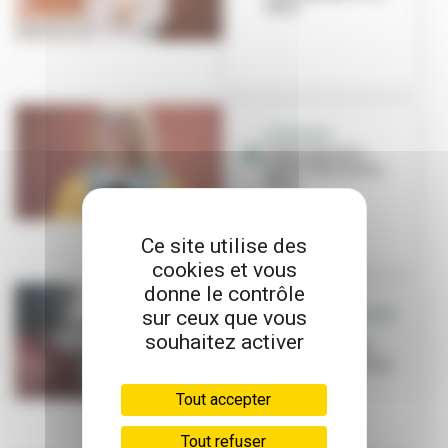
futur
INTERVIEW
Cathy Quantin-
Nataf : Mission to
Mars
Ce site utilise des
cookies et vous
donne le contrôle
sur ceux que vous
SCIENCES & COLLÈGE
Les femmes
souhaitez activer
scientifiques à
l'honneur aux Iris
Tout accepter
Tout refuser