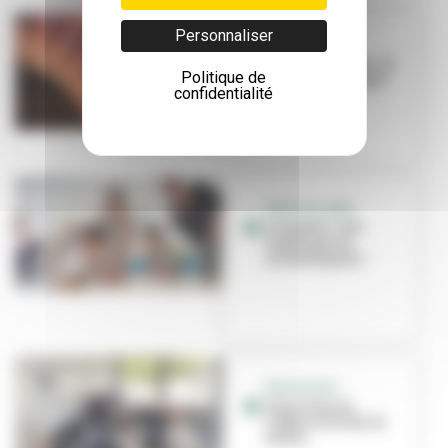
Personnaliser
PORTRAIT
Cécile Rondeau : la
Politique de
science c'est pop !
confidentialité
PÉRISCOLAIRE
Le mardi, c’est
expériences
scientifiques !
EDUCATION –
Les sciences,
l’affaire de tous et
toutes