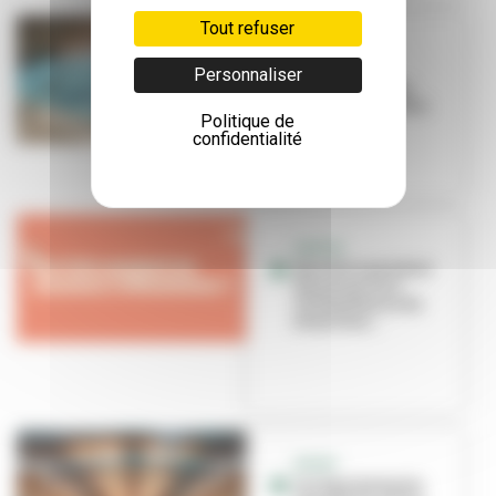
Tout refuser
SPORT SANTÉ
La natation,
Personnaliser
nouvelle alliée
santé et bien-être
Politique de
confidentialité
SORTIR
Que faire pendant
les vacances à
Villeurbanne du
26 au 31 ao...
SPORT
Les équipements