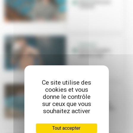
Sport santé avec
l'ASVEL
PORTRAIT
Edim Chelagha,
star du ring
Ce site utilise des
cookies et vous
SPORT SANTÉ
donne le contrôle
La natation,
sur ceux que vous
nouvelle alliée
santé et bien-être
souhaitez activer
Tout accepter