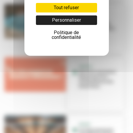
Tout refuser
SPORT SANTÉ
La natation,
Personnaliser
nouvelle alliée
santé et bien-être
Politique de
confidentialité
SORTIR
Que faire pendant
les vacances à
Villeurbanne du
26 au 31 ao...
SPORT
Les équipements