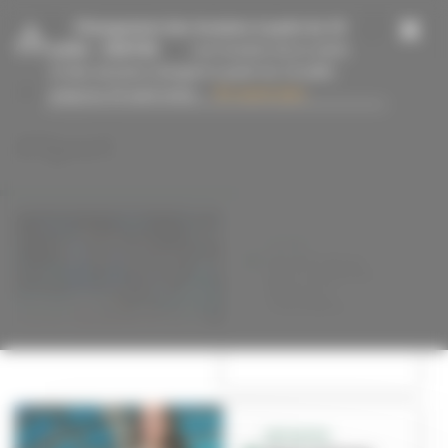
Panneau de gestion des cookies
-
Changement des horaires à partir du 13
juillet
- 15/07/26
Les horaires de la mairie
et des services changent à partir du 13 juillet
jusqu’au 23 août inclus....
En savoir plus
#Sport
BASKET
Qualifications
pour le mondial
féminin à
l'Astroballe
INITIATIVE