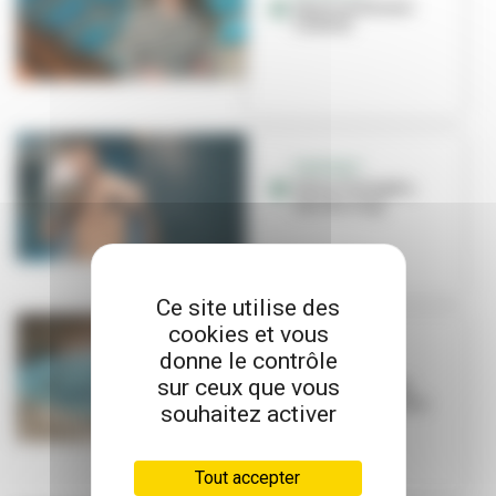
Sport santé avec
l'ASVEL
PORTRAIT
Edim Chelagha,
star du ring
Ce site utilise des
cookies et vous
SPORT SANTÉ
donne le contrôle
La natation,
sur ceux que vous
nouvelle alliée
santé et bien-être
souhaitez activer
Tout accepter