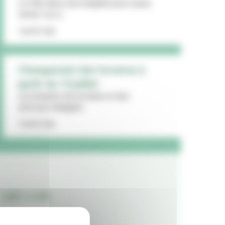
La Ville lance une enquête pour mieux
cerner vos a...
16/07/26
Changement des horaires à
partir du 13 juillet
Les horaires de la mairie et des
services changent...
15/07/26
LES + LUS