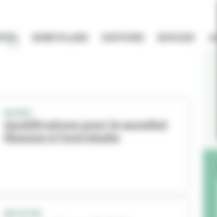
TIEL
BONS PLANS
HISTOIRE
BOUGER
A
BASKET
Qualifications pour le mondial
féminin à l'Astroballe
INITIATIVE