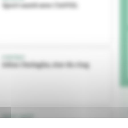
Sport santé avec l'ASVEL
PORTRAIT
Edim Chelagha, star du ring
SPORT SANTÉ
La natation, nouvelle alliée