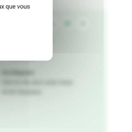
eux que vous
Contactez la rédaction
Mentions légales
Accessibilité
Viva Magazine
Hôtel de ville, place Lazare Goujon,
69100 Villeurbanne