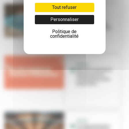
Tout refuser
SPORT SANTÉ
La natation,
Personnaliser
nouvelle alliée
santé et bien-être
Politique de
confidentialité
SORTIR
Que faire pendant
les vacances à
Villeurbanne du
26 au 31 ao...
SPORT
Les équipements