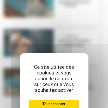
Sport santé avec
l'ASVEL
PORTRAIT
Edim Chelagha,
star du ring
Ce site utilise des
cookies et vous
SPORT SANTÉ
donne le contrôle
La natation,
sur ceux que vous
nouvelle alliée
santé et bien-être
souhaitez activer
Tout accepter