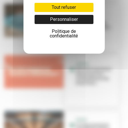
Tout refuser
SPORT SANTÉ
La natation,
Personnaliser
nouvelle alliée
santé et bien-être
Politique de
confidentialité
SORTIR
Que faire pendant
les vacances à
Villeurbanne du
26 au 31 ao...
SPORT
Les équipements