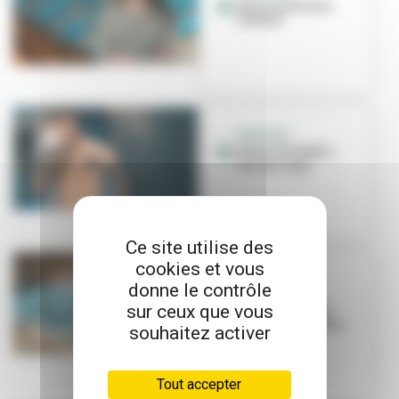
Sport santé avec
l'ASVEL
PORTRAIT
Edim Chelagha,
star du ring
Ce site utilise des
cookies et vous
SPORT SANTÉ
donne le contrôle
La natation,
sur ceux que vous
nouvelle alliée
santé et bien-être
souhaitez activer
Tout accepter