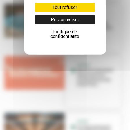
Tout refuser
SPORT SANTÉ
La natation,
Personnaliser
nouvelle alliée
santé et bien-être
Politique de
confidentialité
SORTIR
Que faire pendant
les vacances à
Villeurbanne du
26 au 31 ao...
SPORT
Les équipements