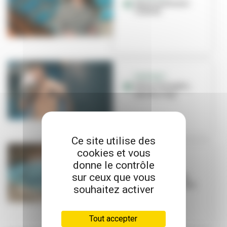
Sport santé avec
l'ASVEL
PORTRAIT
Edim Chelagha,
star du ring
Ce site utilise des
cookies et vous
SPORT SANTÉ
donne le contrôle
La natation,
sur ceux que vous
nouvelle alliée
santé et bien-être
souhaitez activer
Tout accepter