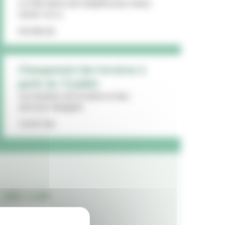
La Ville lance une enquête pour mieux
cerner vos a...
09/08/26
Changement des horaires à
partir du 13 juillet
Les horaires de la mairie et des
services changent...
15/07/26
LES + LUS