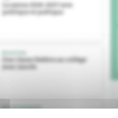
La saison 2026-2027 sera
politique et poétique
ÉDUCATION
Une classe théâtre au collège
Jean-Jaurès
RETOUR EN IMAGES
Au lycée, le théâtre pour