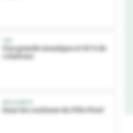
TNP
Une grande mosaïque et 50 % de
créations
DÉCOUVERTE
Dans les coulisses du Pôle Pixel