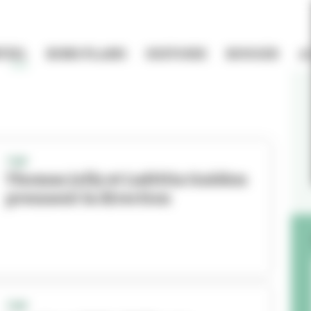
TIEL
BONS PLANS
HISTOIRE
BOUGER
A
TNP
Thomas Jolly et Laëtitia Guédon
prennent la direction
TNP