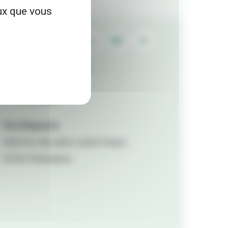
eux que vous
Contactez la rédaction
Mentions légales
Accessibilité
Viva Magazine
Hôtel de ville, place Lazare Goujon,
69100 Villeurbanne