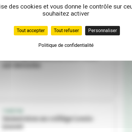
exprimer ses sentiments
lise des cookies et vous donne le contrôle sur c
souhaitez activer
Tout accepter
Tout refuser
Personnaliser
Politique de confidentialité
TNP
La programmation 2024-2025
est dévoilée
THÉÂTRE
Immersion au collège Louis-
Jouvet