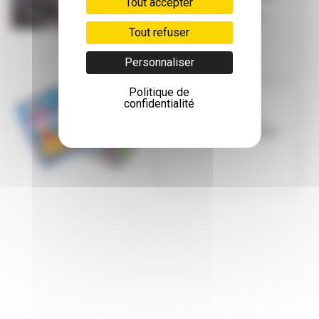
Tout accepter
interrogent
Cédric Van Sty...
Tout refuser
Personnaliser
Politique de
confidentialité
ENQUÊTE
Votre Viva,vous
l'aimez comment ?