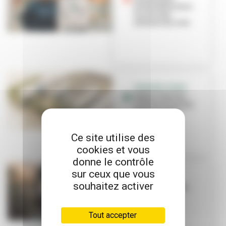
villeurbannaise :
le coin des
artisans du coin
PREMIÈRE PIERRE
Fabula Fabrika :
l'artisanat prend
de la hauteur
Ce site utilise des
cookies et vous
donne le contrôle
sur ceux que vous
BON PLAN
souhaitez activer
Le forgeron des
Brosses
Tout accepter