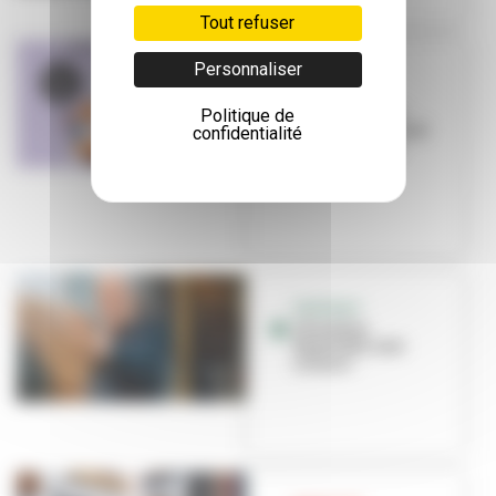
Tout refuser
Personnaliser
EVÈNEMENT
Noël à
Villeurbanne :
Politique de
marché artisanal
confidentialité
et animations
gratuit...
PORTRAIT
Christian
Bertuletti, tout
schuss !