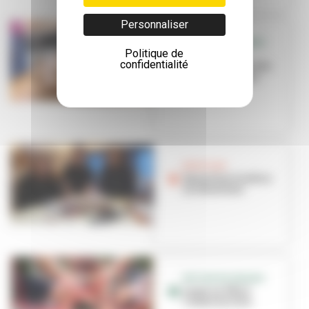
Personnaliser
RETOUR EN IMAGES
Politique de
La fête du jeu
confidentialité
gagne le coeur des
Villeurbannais
BON PLAN
Quand les Gredins
se réveillent
RETOUR EN IMAGES
Le jeu en fête à
l'hôtel de ville