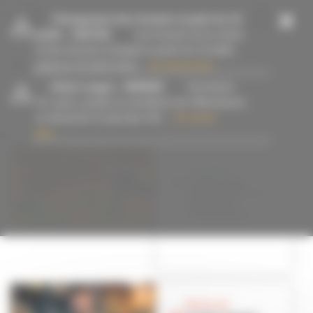
Panneau de gestion des cookies
-
Changement des horaires à partir du 13
juillet
- 15/07/26
Les horaires de la mairie
et des services changent à partir du 13 juillet
jusqu’au 23 août inclus....
En savoir plus
-
Alerte orages
- 09/08/26
Fermeture
#jeu
des parcs, jardins et cimetières de Villeurbanne
ce dimanche 9 août dès 14h....
En savoir
plus
EVÉNEMENT
La Fête du jeu
revient pour une
5e édition à
Villeurbanne
BON PLAN