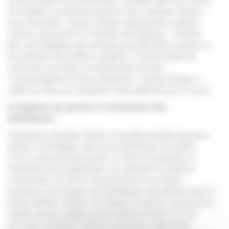
est de rendre le jeu accessible. Installée dans les locaux
de la Miete, la structure propose des centaines de jeux
pour tout public : jeunes enfants, adolescents, adultes,
seniors, personnes en situation de handicap… Certains
jeux sont adaptés, par exemple aux déficients visuels ou
aux porteurs de troubles cognitifs. Il est possible de
venir jouer sur place ou d'emprunter les jeux.
“L’accessibilité est aussi financière”, raconte Rachel. Il
suffit, en effet, de s’acquitter d’une adhésion de 15 euros.
Un diplôme de gestion et d'animation des
ludothèques
Vendéenne d’origine, Rachel a travaillé pendant plusieurs
années en Bretagne, dans une ludothèque tout public.
C’est à cette période qu’elle se forme à la gestion et
l’animation des ludothèques, en obtenant un diplôme
universitaire. En 2010, lorsqu’elle arrive en région
lyonnaise, elle intègre une ludothèque spécialisée dans la
petite enfance. Rachel veut élargir le spectre, proposer un
espace de jeux adapté au plus grand nombre, et c’est
ainsi que l’aventure Ludicité commence. Aujourd’hui,