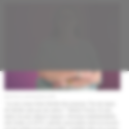
accessible
à
tous
Rachel Poirier a créé l'association en 2019.
“Je suis issue d’une famille très joueuse. Pas de repas
de famille sans jeu de cartes !” Rachel Poirier, 52 ans,
adore les jeux depuis toujours. Devenue malentendante,
elle fonde, en 2019, Ludicité, association dont la mission