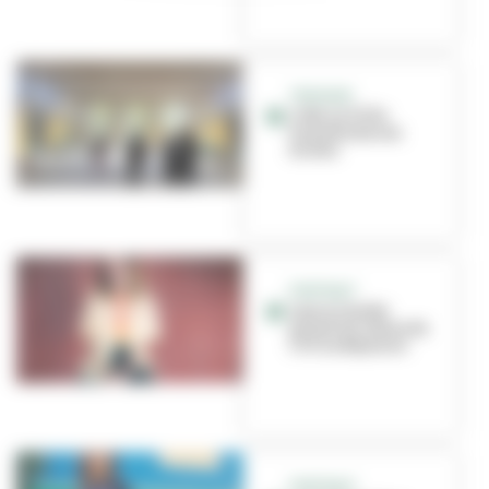
TRAVAUX
L'été, la Ville
transforme ses
écoles
PORTRAIT
Laura Courbe
prend les rênes du
CCO La Rayonne
PORTRAIT