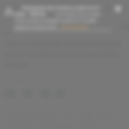
Panneau de gestion des cookies
-
Changement des horaires à partir du 13
juillet
- 15/07/26
Les horaires de la mairie
et des services changent à partir du 13 juillet
jusqu’au 23 août inclus....
En savoir plus
Avec Ludicité, Rachel Poirier
veut rendre le jeu accessible
à tous
3 septembre 2025
Rachel
Poirier,
Rachel Poirier adore les jeux depuis toujours. Devenue
rendre
malentendante, elle fonde, en 2019, Ludicité, association
le
jeu
dont la mission est de rendre le jeu accessible.