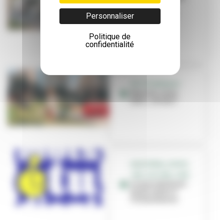
dans ses
équipements
Personnaliser
sportifs
Politique de
confidentialité
PETITE ENFANCE
Nounou, nany,
tatie... et vous !
GRATIFÉRIA, SPORT,
JOB, CULTURE, CINÉ...
Le mois étudiant
est de retour à
Villeurbanne