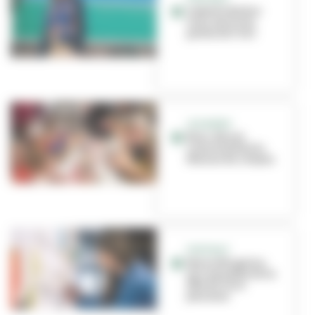
Isabelle Reiher
nous ouvre les
portes de l'IAC
LES BUERS
Bien-être et
convivialité à la
Maison du citoyen
PORTRAIT
Marie Mirgaine,
aux manettes de la
Fête du livre
jeunesse