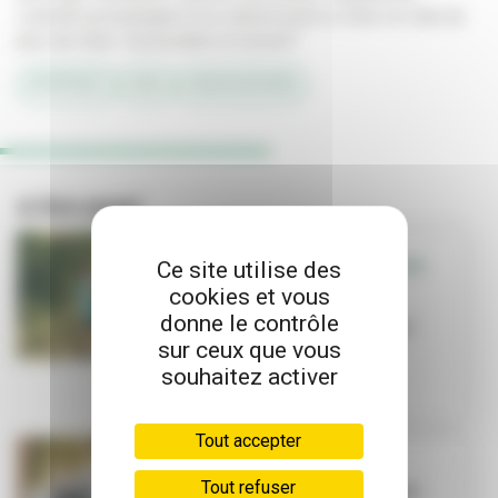
Ludicité accompagne trois adolescents à créer un club de
jeux de rôles “accessible et inclusif”.
#PORTRAIT
#JEU
#ASSOCIATIONS
A lire aussi
Ce site utilise des
SORTIR - QUE FAIRE
cookies et vous
EN FAMILLE
Que faire en
donne le contrôle
famille cet été ?
sur ceux que vous
souhaitez activer
Tout accepter
TRAVAUX
Tout refuser
La Ville investit