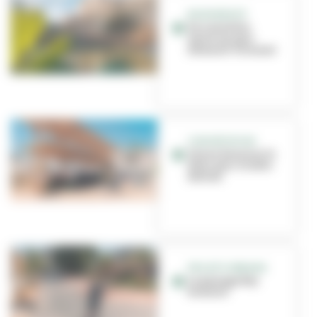
BIODIVERSITÉ
De nouvelles
mares au parc
Edouard-Glissant
CONCERTATION
Venez dessiner le
futur parc Gisèle-
Halimi
PROJETS URBAINS
Le passage Rey
terminé