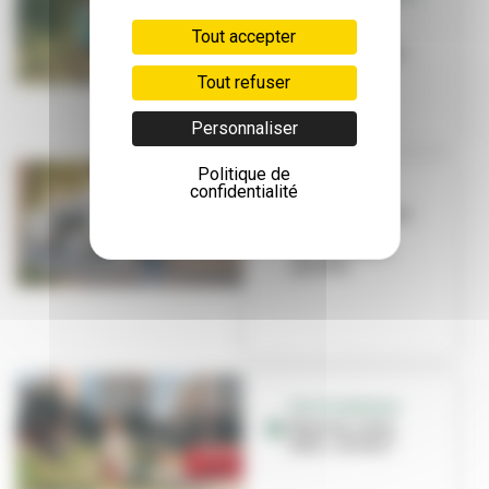
EN FAMILLE
Tout accepter
Que faire en
famille cet été ?
Tout refuser
Personnaliser
Politique de
confidentialité
TRAVAUX
La Ville investit
dans ses
équipements
sportifs
PETITE ENFANCE
Nounou, nany,
tatie... et vous !