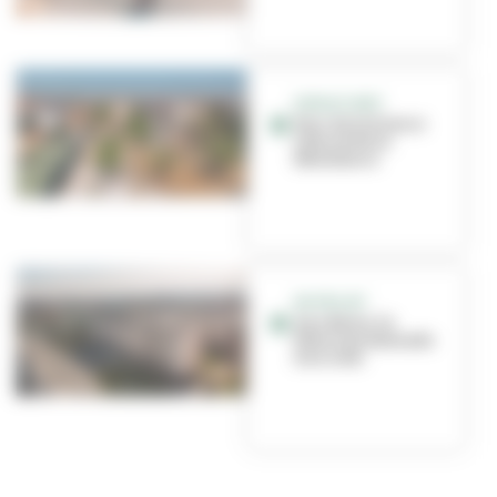
ESPACE VERT
Parc de la France
Libre et de la
Résistance
EN PROJET
Aux Buers, la
future promenade
à un nom