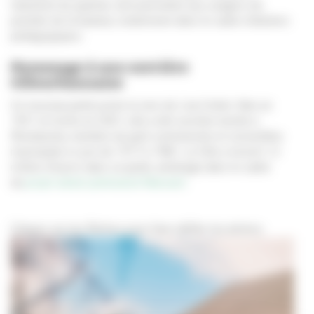
industriel du quartier, doit permettre aux usagers de
prendre de la hauteur, notamment dans le cadre d'ateliers
pédagogiques.
Hommage à une ouvrière
villeurbannaise
Ce nouveau jardin porte le nom de Lina Crétet. Née en
1931 et morte en 2001, elle a été ouvrière textile à
Rhodiaceta, membre du parti communiste et conseillère
municipale à Lyon de 1977 à 1982. La Ville a investi 1,3
million d’euros dans ce jardin, aménagé dans le cadre
du
projet urbain partenarial Mansard
.
Cliquez sur les flèches pour faire défiler les photos