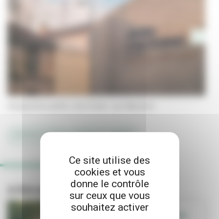
inauguration jardin Lina Crétet rue Mansard
#ESPACES VERTS
#PARCS ET JARDINS
Ce site utilise des
cookies et vous
donne le contrôle
A lire aussi
sur ceux que vous
souhaitez activer
SORTIR - QUE FAIRE