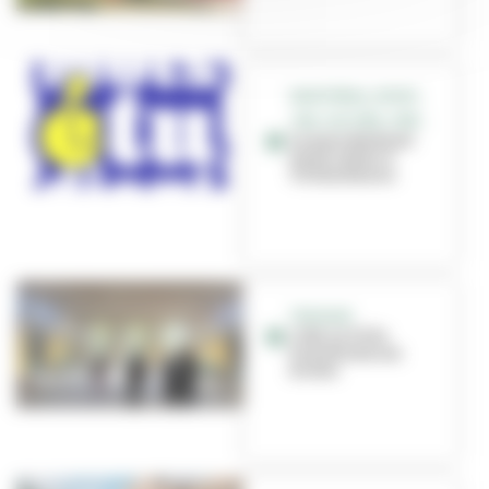
GRATIFÉRIA, SPORT,
JOB, CULTURE, CINÉ...
Le mois étudiant
est de retour à
Villeurbanne
TRAVAUX
L'été, la Ville
transforme ses
écoles