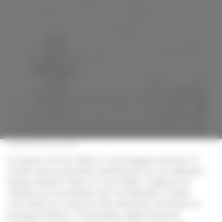
rue
Mansard
Le belvédère du jardin Lina Crétet
Un espace vert de 3 800 m² a été inauguré mercredi 15
octobre dans le périmètre délimité par les rues Mansard,
Dedieu, Anatole-France et Louis-Adam. Imaginé au fil
d'ateliers de concertation avec les habitants, le jardin
Lina-Crétet est composé d'une alternance de prairies et
bosquets d'arbres. Le belvédère, rappel du passé