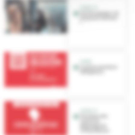
COVID-19
Port du masque : où
et quand l'utiliser
?
COVID
Le passe sanitaire
obligatoire
COVID-19
Fermeture du
centre de
dépistage de
Villeurbanne