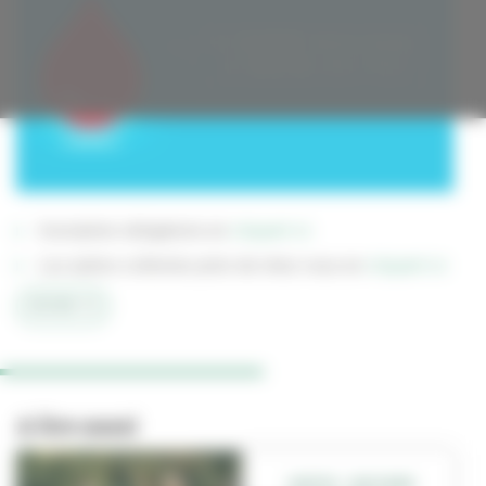
Inscription obligatoire en
cliquant ici
Les autres collectes près de chez vous en
cliquant ici
#COVID-19
A lire aussi
SORTIR - QUE FAIRE