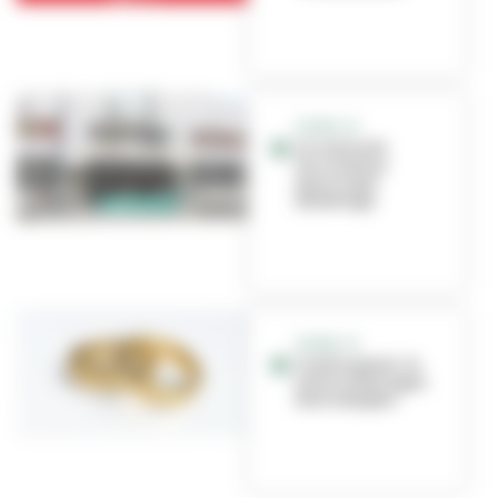
COVID-19
Le centre de
vaccination
municipal
déménage
COVID-19
Confinement : le
service Mariages
doit s’adapter