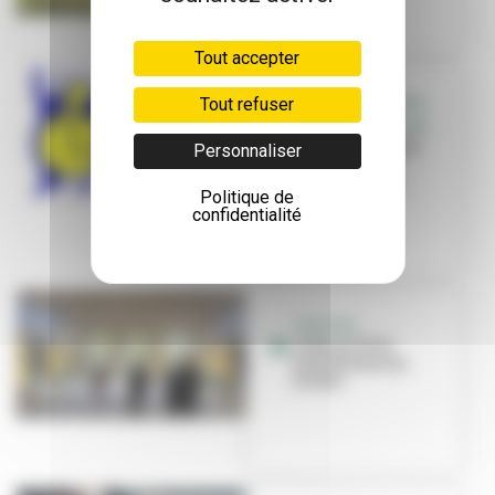
Tout accepter
Tout refuser
GRATIFÉRIA, SPORT,
JOB, CULTURE, CINÉ...
Le mois étudiant
Personnaliser
est de retour à
Villeurbanne
Politique de
confidentialité
TRAVAUX
L'été, la Ville
transforme ses
écoles