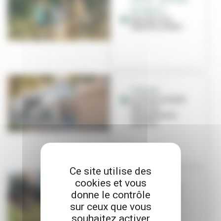
EN FAMILLE
Que faire en
famille cet été ?
TRAVAUX
La Ville investit
dans ses
équipements
sportifs
Ce site utilise des
cookies et vous
PETITE ENFANCE
donne le contrôle
Nounou, nany,
tatie... et vous !
sur ceux que vous
souhaitez activer