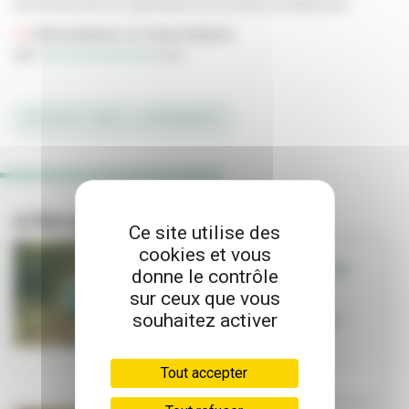
personne pour un spectacle et un accès au barbecue.
>>
Informations et réservations
sur
www.nuitsducanal
.com
#PUCES DU CANAL
#EVÉNEMENTS
A lire aussi
Ce site utilise des
cookies et vous
SORTIR - QUE FAIRE
donne le contrôle
EN FAMILLE
sur ceux que vous
Que faire en
souhaitez activer
famille cet été ?
Tout accepter