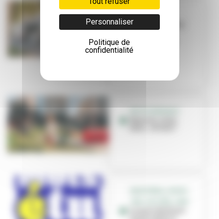
Tout refuser
TRAVAUX
Personnaliser
La Ville investit
dans ses
équipements
Politique de
sportifs
confidentialité
PETITE ENFANCE
Nounou, nany,
tatie... et vous !
GRATIFÉRIA, SPORT,
JOB, CULTURE, CINÉ...
Le mois étudiant
est de retour à