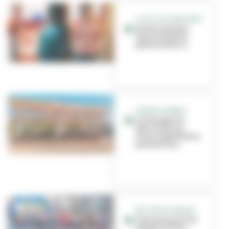
TOUS LES QUARTIERS
Portes ouvertes
dans les Relais
petite enfance
GRANDCLEMENT
La Passagerie :
deux lieux de
loisirs éphémères
pendant les...
RETOUR EN IMAGES
Vous avez pris les
Foulées du bon