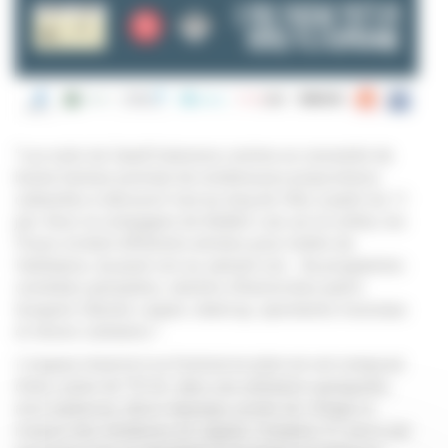
"Les nuits du Canal"s'annonce comme un concentré de
bonne humeur ponctué de nombreuses propositions
culturelles à découvrir tout au long de l’été, à partir du 11
juin. Avec la compagnie de théâtre Lulu sur la colline, les
Puces invitent différents artistes pour mettre de
l’ambiance, du jeudi soir au samedi soir… Au programme :
comédies grinçantes, sketchs d’humoristes parmi
lesquels Damien Laquet, stand up, spectacles musicaux
et shows culinaires !
L’espace réservé à ce festival en plein air est composé
d’une scène de 70 m2, dans une ambiance guinguette,
avec barbecue, décor atypique, pointe de vintage et
respect des distances en vigueur. Comptez 41 euros par