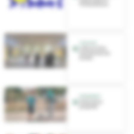
Villeurbanne
TRAVAUX
L'été, la Ville
transforme ses
écoles
ÉVÉNEMENT
Faites de la
propreté