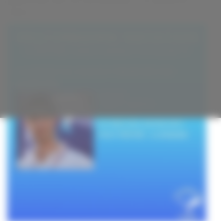
garde le lien avec ses 900 adhérents « en manque de
natation
présent
chlore » !
sur
les
réseaux
sociaux