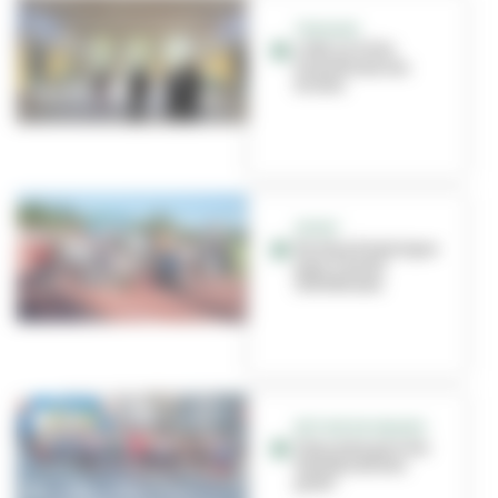
TRAVAUX
L'été, la Ville
transforme ses
écoles
SPORT
Un titre historique
pour l’Asvel
Athlétisme
RETOUR EN IMAGES
Vous avez pris les
Foulées du bon
pied !