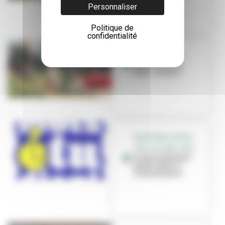
Personnaliser
Politique de
confidentialité
PETITE ENFANCE
Nounou, nany,
tatie... et vous !
GRATIFÉRIA, SPORT,
JOB, CULTURE, CINÉ...
Le mois étudiant
est de retour à
Villeurbanne