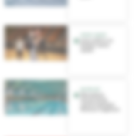
SPORT SANTÉ
Avec le BCCL, le
basket c’est la
santé !
EN PROJET
Rénovation
annoncée au
centre nautique
Étienne-Gagnaire