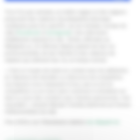
Trois fois par semaine, un maître-nageur et des nageurs
proposent des séances de préparation physique
soutenues pour les sportifs, sur les réseaux sociaux du
club (
Facebook
et
Instagram
). Des interviews
d’adhérents animent le site : Emilie, infirmière au
Médipôle ou JP, infirmier libéral, parlent de leur vie
professionnelle, de leur famille et des séances de
natation qui rythment leur vie, en temps normal…
«
C’est un moyen de rester en contact avec les adhérents,
en l’absence de résultats ou d’annonce de compétition.
Les bassins nous manquent à tous, que ce soit en
compétition ou en loisir, alors continuer à s’entraîner sur
terre ou avoir des contacts avec d’autres passionnés, c’est
important
», résume Myriam Fioretta, bénévole au Conseil
d’administration du club.
Plus d'infos sur Villeurbanne natation
en cliquant ici.