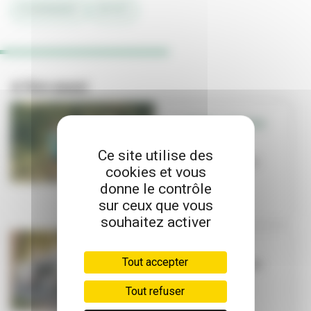
#CONFINEMENT
#SPORT
A lire aussi
SORTIR - QUE FAIRE
EN FAMILLE
Que faire en
Ce site utilise des
famille cet été ?
cookies et vous
donne le contrôle
sur ceux que vous
souhaitez activer
TRAVAUX
Tout accepter
La Ville investit
dans ses
équipements
Tout refuser
sportifs