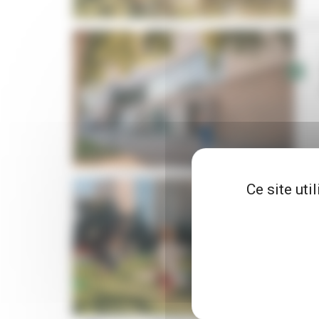
Ce site uti