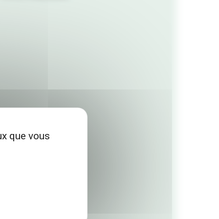
eux que vous