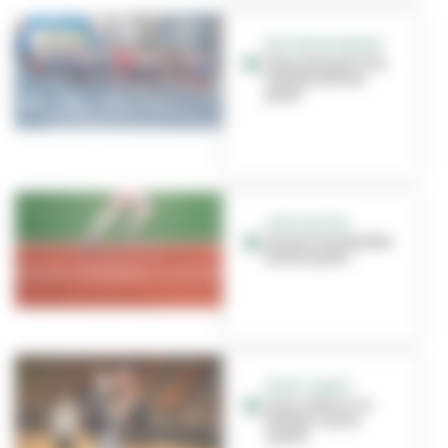
RETOUR EN IMAGES
Vous avez pris les
Foulées du bon
pied !
CIRCULATION
Prenez les Foulées
du bon pied !
SPORT SANTÉ
Avec le BCCL, le
basket c’est la
santé !