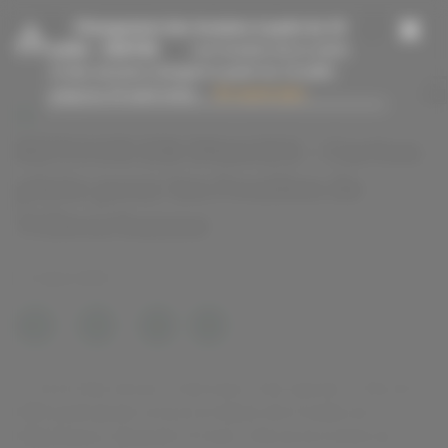
Panneau de gestion des cookies
-
Changement des horaires à partir du 13
juillet
- 15/07/26
Les horaires de la mairie
et des services changent à partir du 13 juillet
jusqu’au 23 août inclus....
En savoir plus
RETOUR EN IMAGES - Carton
plein pour les Foulées de
Villeurbanne
21 mars 2023
Carton
plein
5, 10 et 21km chrono, 5 km loisir, 4 km marche... Plus de
pour
4900 participants ont pris le départ des Foulées de
les
Foulées
Villeurbanne, dimanche 19 mars. Découvrez toutes les