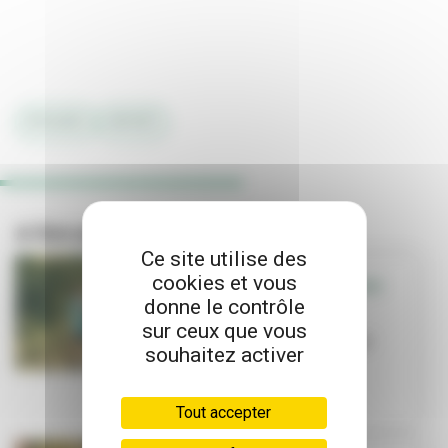
#FOULÉES
#SPORT
A lire aussi
Ce site utilise des
cookies et vous
SORTIR - QUE FAIRE
donne le contrôle
EN FAMILLE
sur ceux que vous
Que faire en
famille cet été ?
souhaitez activer
Tout accepter