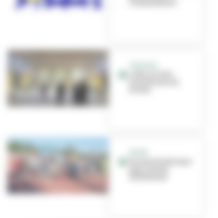
Villeurbanne
TRAVAUX
L'été, la Ville
transforme ses
écoles
SPORT
Un titre historique
pour l’Asvel
Athlétisme