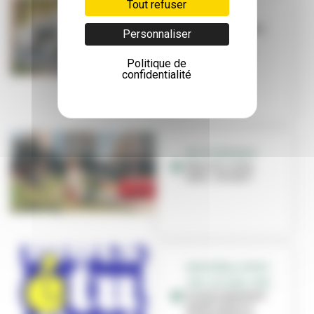
Tout refuser
TRAVAUX
La Ville investit
Personnaliser
dans ses
équipements
Politique de
sportifs
confidentialité
PETITE ENFANCE
Nounou, nany,
tatie... et vous !
GRATIFÉRIA, SPORT,
JOB, CULTURE, CINÉ...
Le mois étudiant
est de retour à